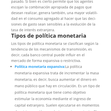
pasado. Si bien es cierto permite que los agentes
escojan la combinación apropiada de pagos que
desean realizar, ge­ne­ra tam­bién, una ma­yor vo­la­ti­li­
dad en el con­su­mo agre­ga­do al ha­cer que las de­ci­
sio­nes de gas­to sean sen­si­bles a la evo­lu­ción de la
ta­sa de in­te­rés ex­tran­je­ra.
Tipos de política monetaria
Los tipos de política monetaria se clasifican según la
tendencia de los mecanismos de transmisión, es
decir, cada banco central puede influir en el
mercado de forma expansiva o restrictiva.
Política monetaria expansiva:
La política
monetaria expansiva trata de incrementar la masa
monetaria, es decir, busca aumentar el dinero en
mano público que hay en circulación. Es un tipo de
política monetaria que tiene como objetivo
estimular la economía mediante el ingreso de
capital extranjero. Suelen ejecutarse en momentos