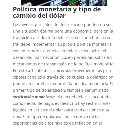
Política monetaria y tipo de
cambio del dólar
Los niveles parciales de dolarización pue­den no ser
una si­tua­ción óp­ti­ma pa­ra una eco­no­mía, pe­ro en la
tran­si­ción a reducir la dolarización, cada ban­co cen­
tral debe im­ple­men­tar su propia po­lí­ti­ca mo­ne­ta­ria
con­si­de­ran­do los efec­tos la do­la­ri­zación so­bre el
desarrollo ma­croe­co­nó­mi­co, en par­ti­cu­lar, so­bre los
me­ca­nis­mos de transmisión de la po­lí­ti­ca mo­ne­ta­ria.
En es­te ar­tí­cu­lo des­cri­biremos bre­ve­men­te los prin­
ci­pa­les ca­na­les a tra­vés de los cua­les la do­la­ri­za­ción
pue­de afec­tar el ac­cio­nar de la po­lí­ti­ca mo­ne­ta­ria.El
primer tipo de dolarización, tam­bién de­nomi­na­do
sus­ti­tu­ción mo­ne­ta­ria
, el uso del dó­lar es acep­ta­do
co­mo me­dio de pa­go, es de­cir, no hay res­tric­cio­nes
le­ga­les en el uso del dó­lar pa­ra tran­sac­cio­nes dia­
rias. Es­te ti­po de do­la­ri­za­ción se deriva de las
experiencias de altos niveles de inflación en el